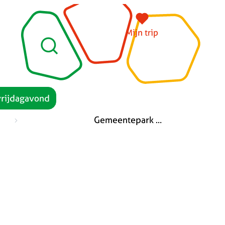
Mijn trip
Zoeken
vrijdagavond
Gemeentepark en geboortebos