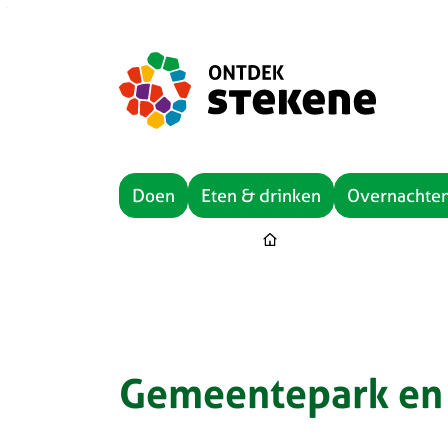
Naar inhoud
ontdek stekene
Doen
Eten & drinken
Overnachte
Sta
Gemeentepark en