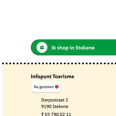
Ik shop in Stekene
Contact en openingsuren
Infopunt Toerisme
Nu gesloten
Adres
Dorpsstraat 3
,
9190
Stekene
03 790 02 11