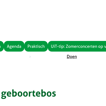
n
Agenda
Praktisch
UiT-tip: Zomerconcerten op 
rtpagina
Doen
 geboortebos